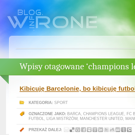
Wpisy otagowane ‘champions l
Kibicuję Barcelonie, bo kibicuję futbo
KATEGORIA:
SPORT
OZNACZONE JAKO:
BARCA
,
CHAMPIONS LEAGUE
,
FC 
FUTBOL
,
LIGA MISTRZÓW
,
MANCHESTER UNITED
,
MAN
PRZEKAŻ DALEJ: