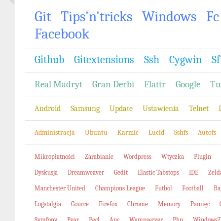
Git
Tips'n'tricks
Windows
Fc
Facebook
Github
Gitextensions
Ssh
Cygwin
Sf
Real Madryt
Gran Derbi
Flattr
Google
Tu
Android
Samsung
Update
Ustawienia
Telnet
Administracja
Ubuntu
Karmic
Lucid
Sshfs
Autofs
Mikropłatności
Zarabianie
Wordpress
Wtyczka
Plugin
Dyskusja
Dreamweaver
Gedit
Elastic Tabstops
IDE
Zeld
Manchester United
Champions League
Futbol
Football
Ba
Logstalgia
Gource
Firefox
Chrome
Memory
Pamięć
Symfony
Pear
Pecl
Apc
Wampserver
Php
Windows7