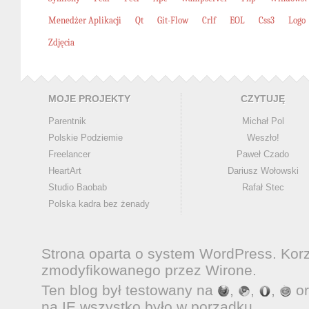
Menedżer Aplikacji
Qt
Git-Flow
Crlf
EOL
Css3
Logo
Zdjęcia
MOJE PROJEKTY
CZYTUJĘ
Parentnik
Michał Pol
Polskie Podziemie
Weszło!
Freelancer
Paweł Czado
HeartArt
Dariusz Wołowski
Studio Baobab
Rafał Stec
Polska kadra bez żenady
Strona oparta o system
WordPress
. Kor
zmodyfikowanego przez
Wirone
.
Ten blog był testowany na
,
,
,
o
na IE wszystko było w porządku.