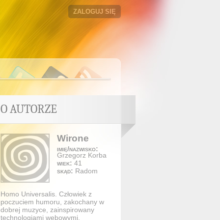
ZALOGUJ SIĘ
O AUTORZE
Wirone
imię/nazwisko:
Grzegorz Korba
wiek:
41
skąd:
Radom
Homo Universalis. Człowiek z
poczuciem humoru, zakochany w
dobrej muzyce, zainspirowany
technologiami webowymi,