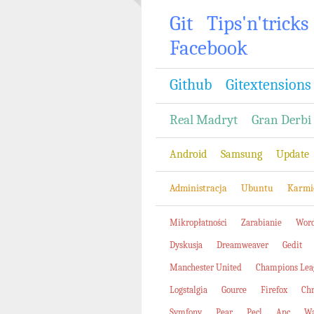
Git
Tips'n'tricks
Facebook
Github
Gitextensions
Real Madryt
Gran Derbi
Android
Samsung
Update
Administracja
Ubuntu
Karmi
Mikropłatności
Zarabianie
Word
Dyskusja
Dreamweaver
Gedit
Manchester United
Champions Lea
Logstalgia
Gource
Firefox
Ch
Symfony
Pear
Pecl
Apc
Wa