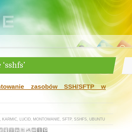
‘sshfs’
ntowanie zasobów SSH/SFTP w
,
KARMIC
,
LUCID
,
MONTOWANIE
,
SFTP
,
SSHFS
,
UBUNTU