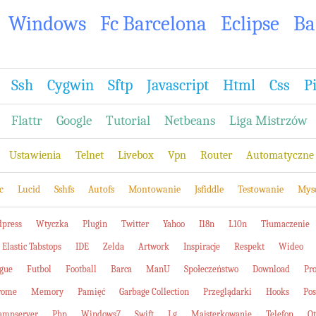
Windows
Fc Barcelona
Eclipse
Ba
Ssh
Cygwin
Sftp
Javascript
Html
Css
P
Flattr
Google
Tutorial
Netbeans
Liga Mistrzów
Ustawienia
Telnet
Livebox
Vpn
Router
Automatyczne 
c
Lucid
Sshfs
Autofs
Montowanie
Jsfiddle
Testowanie
Mys
press
Wtyczka
Plugin
Twitter
Yahoo
I18n
L10n
Tłumaczenie
Elastic Tabstops
IDE
Zelda
Artwork
Inspiracje
Respekt
Wideo
gue
Futbol
Football
Barca
ManU
Społeczeństwo
Download
Pro
rome
Memory
Pamięć
Garbage Collection
Przeglądarki
Hooks
Pos
mpserver
Php
Windows7
Swift
Lg
Majsterkowanie
Telefon
Q