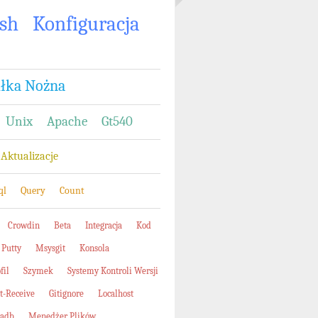
sh
Konfiguracja
iłka Nożna
Unix
Apache
Gt540
Aktualizacje
ql
Query
Count
Crowdin
Beta
Integracja
Kod
Putty
Msysgit
Konsola
fil
Szymek
Systemy Kontroli Wersji
t-Receive
Gitignore
Localhost
tadb
Menedżer Plików