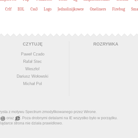
Crlf
EOL
Css3
Logo
Jednolinijkowce
Oneliners
Firebug
Sma
CZYTUJĘ
ROZRYWKA
Paweł Czado
Rafał Stec
Weszło!
Dariusz Wołowski
Michał Pol
rzysta z motywu
Spectrum
zmodyfikowanego przez
Wirone
.
oraz
. Poza drobnymi detalami na IE wszystko było w porządku.
glądarce strona nie działa prawidłowo.