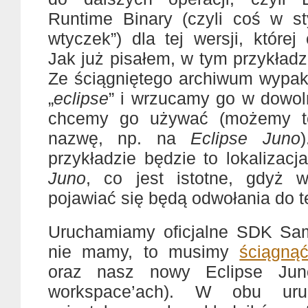
Runtime Binary (czyli coś w st
wtyczek”) dla tej wersji, które
Jak już pisałem, w tym przykład
Ze ściągniętego archiwum wypa
„
eclipse
” i wrzucamy go w dowol
chcemy go używać (możemy te
nazwę, np. na
Eclipse Juno
przykładzie będzie to lokalizac
Juno
, co jest istotne, gdyż w
pojawiać się będą odwołania do te
Uruchamiamy oficjalne SDK S
nie mamy, to musimy
ściągną
oraz nasz nowy Eclipse Ju
workspace’ach). W obu uru