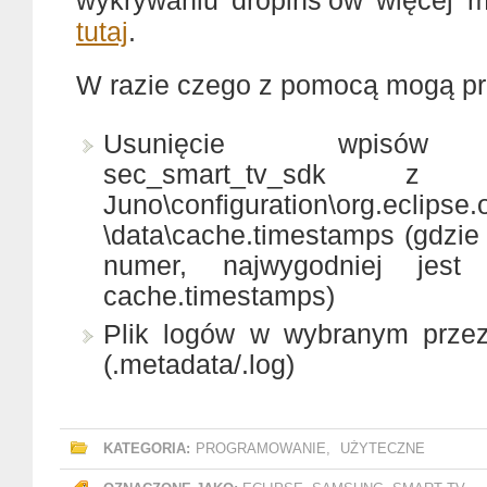
wykrywaniu dropins’ów więcej 
tutaj
.
W razie czego z pomocą mogą pr
Usunięcie wpisów d
sec_smart_tv_sdk z D:\
Juno\configuration\org.eclipse
\data\cache.timestamps (gdzie
numer, najwygodniej jest
cache.timestamps)
Plik logów w wybranym prze
(.metadata/.log)
KATEGORIA:
PROGRAMOWANIE
,
UŻYTECZNE