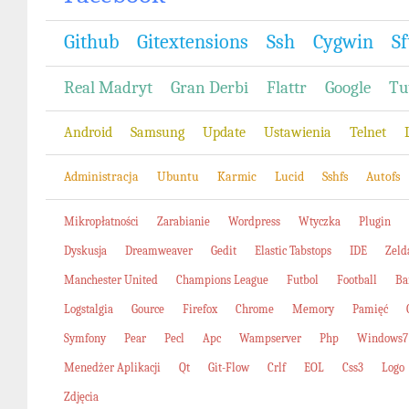
Github
Gitextensions
Ssh
Cygwin
Sf
Real Madryt
Gran Derbi
Flattr
Google
Tu
Android
Samsung
Update
Ustawienia
Telnet
Administracja
Ubuntu
Karmic
Lucid
Sshfs
Autofs
Mikropłatności
Zarabianie
Wordpress
Wtyczka
Plugin
Dyskusja
Dreamweaver
Gedit
Elastic Tabstops
IDE
Zeld
Manchester United
Champions League
Futbol
Football
Ba
Logstalgia
Gource
Firefox
Chrome
Memory
Pamięć
Symfony
Pear
Pecl
Apc
Wampserver
Php
Windows7
Menedżer Aplikacji
Qt
Git-Flow
Crlf
EOL
Css3
Logo
Zdjęcia