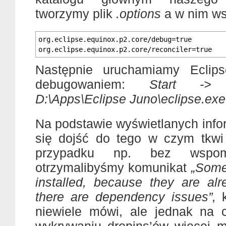
tworzymy plik
.options
a w nim ws
org.eclipse.equinox.p2.core/debug=true
org.eclipse.equinox.p2.core/reconciler=true
Następnie uruchamiamy Eclip
debugowaniem:
Start ->
D:\Apps\Eclipse Juno\eclipse.ex
Na podstawie wyświetlanych info
się dojść do tego w czym tkwi
przypadku np. bez wspo
otrzymalibyśmy komunikat
„Some 
installed, because they are alr
there are dependency issues”
, 
niewiele mówi, ale jednak na 