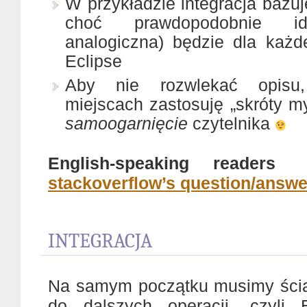
W przykładzie integracja bazuj
choć prawdopodobnie id
analogiczna) będzie dla każde
Eclipse
Aby nie rozwlekać opisu
miejscach zastosuję „skróty m
samoogarnięcie
czytelnika
English-speaking reader
stackoverflow’s question/answe
INTEGRACJA
Na samym początku musimy ści
do dalszych operacji, czyli E