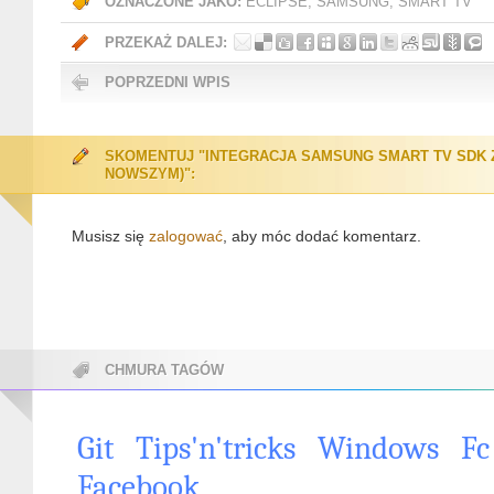
OZNACZONE JAKO:
ECLIPSE
,
SAMSUNG
,
SMART TV
PRZEKAŻ DALEJ:
POPRZEDNI WPIS
SKOMENTUJ "INTEGRACJA SAMSUNG SMART TV SDK Z
NOWSZYM)":
Musisz się
zalogować
, aby móc dodać komentarz.
CHMURA TAGÓW
Git
Tips'n'tricks
Windows
Fc
Facebook