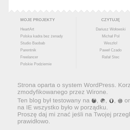
MOJE PROJEKTY
CZYTUJĘ
HeartArt
Dariusz Wołowski
Polska kadra bez żenady
Michał Pol
Studio Baobab
Weszło!
Parentnik
Paweł Czado
Freelancer
Rafał Stec
Polskie Podziemie
Strona oparta o system
WordPress
. Kor
zmodyfikowanego przez
Wirone
.
Ten blog był testowany na
,
,
,
o
na IE wszystko było w porządku.
Proszę daj mi znać jeśli na Twojej przeg
prawidłowo.