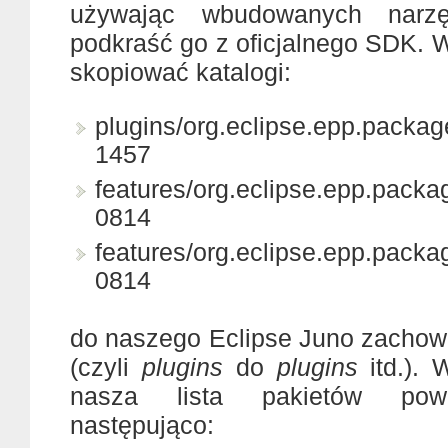
używając wbudowanych narz
podkraść go z oficjalnego SDK. 
skopiować katalogi:
plugins/org.eclipse.epp.packag
1457
features/org.eclipse.epp.pack
0814
features/org.eclipse.epp.packa
0814
do naszego Eclipse Juno zachowu
(czyli
plugins
do
plugins
itd.).
nasza lista pakietów pow
następująco: