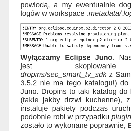
powiodą, a my ewentualnie dog
logów w workspace
.metadata/.lo
!ENTRY org.eclipse.equinox.p2.director 2 0 201
!MESSAGE Problems resolving provisioning plan.
!SUBENTRY 1 org.eclipse.equinox.p2.director 2 
!MESSAGE Unable to satisfy dependency from tv.
Wyłączamy Eclipse Juno
. Na
jest skopiowanie
dropins/sec_smart_tv_sdk
z Sam
3.5.2 nie ma tego katalogu!) do
Juno. Dropins to taki katalog do l
(takie jakby drzwi kuchenne), z
instaluje pakiety podczas uruch
podobnie robi w przypadku
plugi
zostało to wykonane poprawnie,