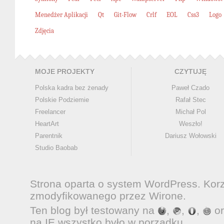
Menedżer Aplikacji
Qt
Git-Flow
Crlf
EOL
Css3
Logo
Zdjęcia
MOJE PROJEKTY
CZYTUJĘ
Polska kadra bez żenady
Paweł Czado
Polskie Podziemie
Rafał Stec
Freelancer
Michał Pol
HeartArt
Weszło!
Parentnik
Dariusz Wołowski
Studio Baobab
Strona oparta o system
WordPress
. Kor
zmodyfikowanego przez
Wirone
.
Ten blog był testowany na
,
,
,
o
na IE wszystko było w porządku.