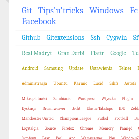
Git
Tips'n'tricks
Windows
Fc
Facebook
Github
Gitextensions
Ssh
Cygwin
Sf
Real Madryt
Gran Derbi
Flattr
Google
Tu
Android
Samsung
Update
Ustawienia
Telnet
Administracja
Ubuntu
Karmic
Lucid
Sshfs
Autofs
Mikropłatności
Zarabianie
Wordpress
Wtyczka
Plugin
Dyskusja
Dreamweaver
Gedit
Elastic Tabstops
IDE
Zeld
Manchester United
Champions League
Futbol
Football
Ba
Logstalgia
Gource
Firefox
Chrome
Memory
Pamięć
Symfony
Pear
Pecl
Apc
Wampserver
Php
Windows7