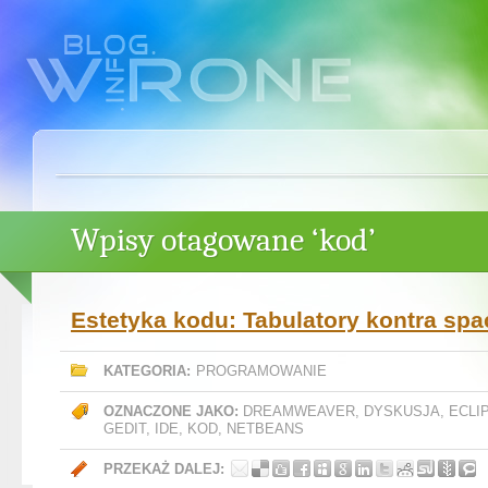
Wpisy otagowane ‘kod’
Estetyka kodu: Tabulatory kontra spa
KATEGORIA:
PROGRAMOWANIE
OZNACZONE JAKO:
DREAMWEAVER
,
DYSKUSJA
,
ECLI
GEDIT
,
IDE
,
KOD
,
NETBEANS
PRZEKAŻ DALEJ: