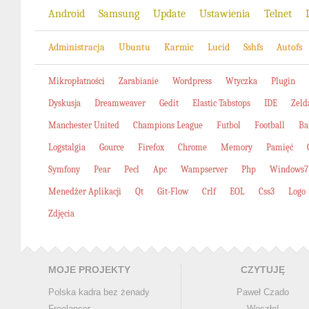
Android
Samsung
Update
Ustawienia
Telnet
Administracja
Ubuntu
Karmic
Lucid
Sshfs
Autofs
Mikropłatności
Zarabianie
Wordpress
Wtyczka
Plugin
Dyskusja
Dreamweaver
Gedit
Elastic Tabstops
IDE
Zeld
Manchester United
Champions League
Futbol
Football
Ba
Logstalgia
Gource
Firefox
Chrome
Memory
Pamięć
Symfony
Pear
Pecl
Apc
Wampserver
Php
Windows7
Menedżer Aplikacji
Qt
Git-Flow
Crlf
EOL
Css3
Logo
Zdjęcia
MOJE PROJEKTY
CZYTUJĘ
Polska kadra bez żenady
Paweł Czado
Freelancer
Weszło!