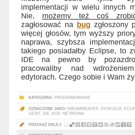
implementacji w wielu innych m
Nie,
możemy też coś zrobi
zagłosować na
bug
zgłoszony p
więcej głosów, tym wyższy prior
naprawa, szybsza implementac
takiego posiadałby Eclipse, to 
IDE na pewno by pozazdroś
pracowaliby nad wdrożeni
edytorach. Czego sobie i Wam ż
KATEGORIA:
PROGRAMOWANIE
OZNACZONE JAKO:
DREAMWEAVER
,
DYSKUSJA
,
ECLI
GEDIT
,
IDE
,
KOD
,
NETBEANS
PRZEKAŻ DALEJ: