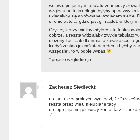
wstawić po jednym tabulatorze między słowa 
względu na to jak długie byłyby np nazwy zmi
układałyby się wyrównane względem siebie. D
stronie autora, gdzie jest gif i aplet, w który
Czyli ci, którzy mieliby edytory z tą funkcjonal
dobrze, a reszta widziałaby zwykłe tabulatory, 
ułożony kod. Jak dla mnie to zawsze coś, a g
kiedyś zostało jakimś standardem i byłoby z
wszędzie*, to w ogóle wypas
* pojęcie względne ;p
Zacheusz Siedlecki
:
no taa, ale w praktyce wychodzi, że "szczęśli
reszta przez wielu nielubiane taby
do tego pije mój pierwszy komentarz – może z
:/