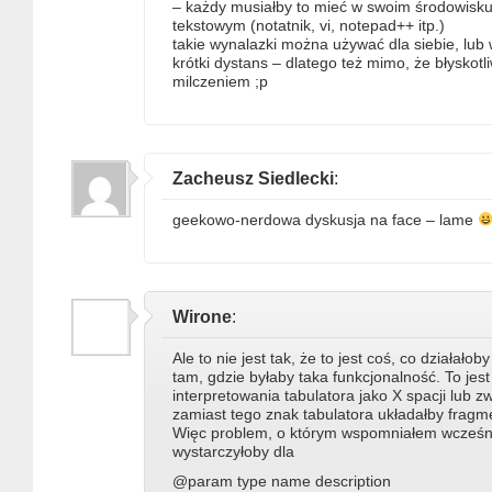
– każdy musiałby to mieć w swoim środowisku
tekstowym (notatnik, vi, notepad++ itp.)
takie wynalazki można używać dla siebie, lu
krótki dystans – dlatego też mimo, że błyskot
milczeniem ;p
Zacheusz Siedlecki
:
geekowo-nerdowa dyskusja na face – lame
Wirone
:
Ale to nie jest tak, że to jest coś, co działałoby
tam, gdzie byłaby taka funkcjonalność. To jes
interpretowania tabulatora jako X spacji lub z
zamiast tego znak tabulatora układałby frag
Więc problem, o którym wspomniałem wcześnie
wystarczyłoby dla
@param type name description