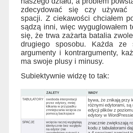
naszego działu, a problem powsta
zdecydować się czy używać t
spacji. Z ciekawości chciałem p
sądzą inni, więc wyguglowałem t
się, że trwa zażarta batalia zwol
drugiego sposobu. Każda ze 
argumenty i kontrargumenty, k
ma swoje plusy i minusy.
Subiektywnie widzę to tak:
ZALETY
WADY
TABULATORY
swoboda interpretacji
bywa, że znikają przy
przez edytory, mniej
różnymi edytorami, są
klikania w przypadku
edycji plików z poziomu
zmniejszania wcięcia za
pomocą backspace
edytory w WordPressie
SPACJE
wcięcia raczej wyglądają
znacznie zwiększają ro
identycznie bez względu
kodu z tabulatorami da
na edytor (nie
z 4 spacjami zamiast ta
uwzględniam sytuacji z