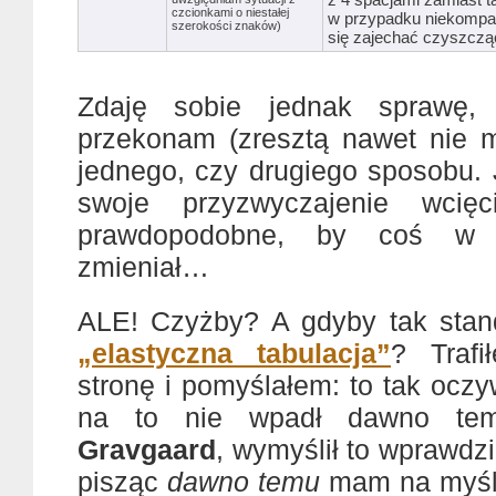
czcionkami o niestałej
w przypadku niekompa
szerokości znaków)
się zajechać czyszczą
Zdaję sobie jednak sprawę,
przekonam (zresztą nawet nie 
jednego, czy drugiego sposobu. 
swoje przyzwyczajenie wcię
prawdopodobne, by coś w 
zmieniał…
ALE! Czyżby? A gdyby tak stan
„elastyczna tabulacja”
? Traf
stronę i pomyślałem: to tak oczy
na to nie wpadł dawno te
Gravgaard
, wymyślił to wprawdzi
pisząc
dawno temu
mam na myśli