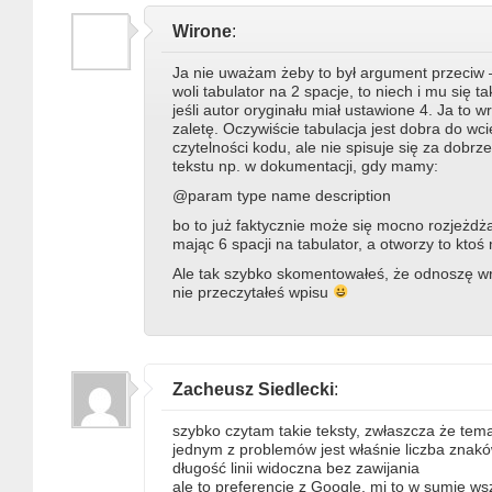
Wirone
:
Ja nie uważam żeby to był argument przeciw –
woli tabulator na 2 spacje, to niech i mu się ta
jeśli autor oryginału miał ustawione 4. Ja to 
zaletę. Oczywiście tabulacja jest dobra do wcię
czytelności kodu, ale nie spisuje się za dob
tekstu np. w dokumentacji, gdy mamy:
@param type name description
bo to już faktycznie może się mocno rozjeżd
mając 6 spacji na tabulator, a otworzy to kto
Ale tak szybko skomentowałeś, że odnoszę wr
nie przeczytałeś wpisu
Zacheusz Siedlecki
:
szybko czytam takie teksty, zwłaszcza że tem
jednym z problemów jest właśnie liczba znakó
długość linii widoczna bez zawijania
ale to preferencje z Google, mi to w sumie ws