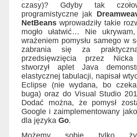
czasy)? Gdyby tak czoło
programistyczne jak
Dreamwea
NetBeans
wprowadziły takie rozw
mogło ułatwić… Nie ukrywam,
wrażeniem pomysłu samego w so
zabrania się za praktyczn
przedsięwzięcia przez Nick
stworzył aplet Java demonstr
elastycznej tabulacji, napisał wt
Eclipse (nie wydana, bo czeka
buga) oraz do Visual Studio 201
Dodać można, że pomysł zosta
Google i zaimplementowany jako
dla języka
Go
.
Możemy sobie tylko życ