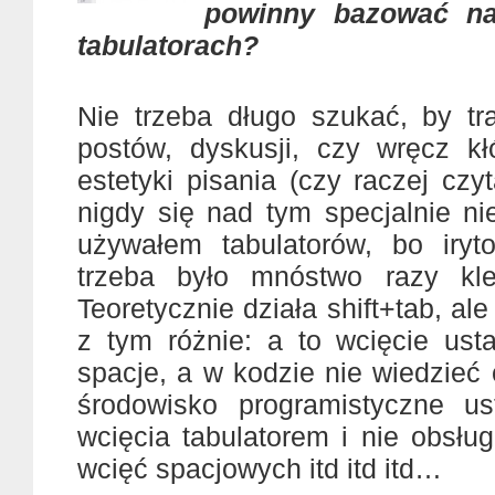
powinny bazować na
tabulatorach?
Nie trzeba długo szukać, by tra
postów, dyskusji, czy wręcz kł
estetyki pisania (czy raczej cz
nigdy się nad tym specjalnie ni
używałem tabulatorów, bo iryt
trzeba było mnóstwo razy k
Teoretycznie działa shift+tab, al
z tym różnie: a to wcięcie ust
spacje, a w kodzie nie wiedzieć
środowisko programistyczne us
wcięcia tabulatorem i nie obsłu
wcięć spacjowych itd itd itd…