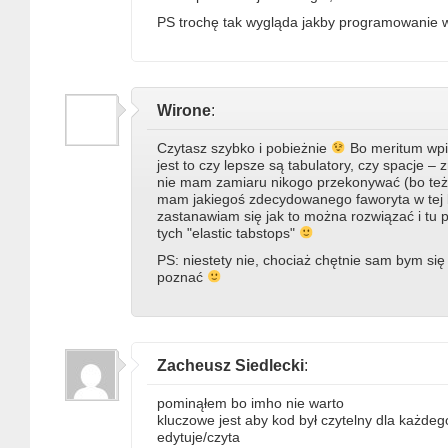
PS trochę tak wygląda jakby programowanie 
Wirone
:
Czytasz szybko i pobieżnie
Bo meritum wpi
jest to czy lepsze są tabulatory, czy spacje – 
nie mam zamiaru nikogo przekonywać (bo też
mam jakiegoś zdecydowanego faworyta w tej ba
zastanawiam się jak to można rozwiązać i tu p
tych "elastic tabstops"
PS: niestety nie, chociaż chętnie sam bym si
poznać
Zacheusz Siedlecki
:
pominąłem bo imho nie warto
kluczowe jest aby kod był czytelny dla każdeg
edytuje/czyta