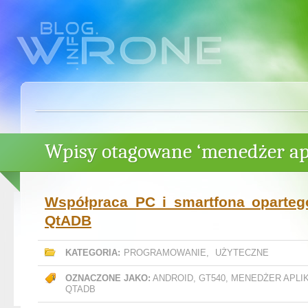
Wpisy otagowane ‘menedżer apl
Współpraca PC i smartfona oparteg
QtADB
KATEGORIA:
PROGRAMOWANIE
,
UŻYTECZNE
OZNACZONE JAKO:
ANDROID
,
GT540
,
MENEDŻER APLIK
QTADB