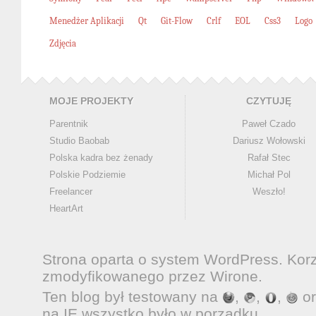
Menedżer Aplikacji
Qt
Git-Flow
Crlf
EOL
Css3
Logo
Zdjęcia
MOJE PROJEKTY
CZYTUJĘ
Parentnik
Paweł Czado
Studio Baobab
Dariusz Wołowski
Polska kadra bez żenady
Rafał Stec
Polskie Podziemie
Michał Pol
Freelancer
Weszło!
HeartArt
Strona oparta o system
WordPress
. Kor
zmodyfikowanego przez
Wirone
.
Ten blog był testowany na
,
,
,
o
na IE wszystko było w porządku.