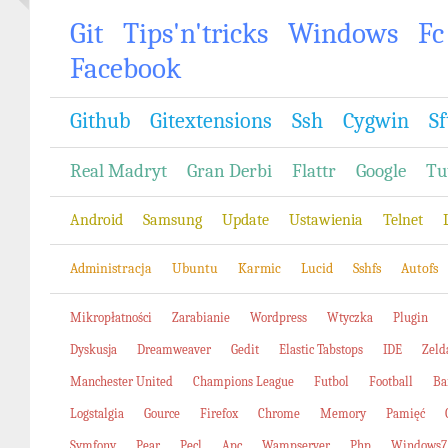
Git
Tips'n'tricks
Windows
Fc
Facebook
Github
Gitextensions
Ssh
Cygwin
Sf
Real Madryt
Gran Derbi
Flattr
Google
Tu
Android
Samsung
Update
Ustawienia
Telnet
Administracja
Ubuntu
Karmic
Lucid
Sshfs
Autofs
Mikropłatności
Zarabianie
Wordpress
Wtyczka
Plugin
Dyskusja
Dreamweaver
Gedit
Elastic Tabstops
IDE
Zeld
Manchester United
Champions League
Futbol
Football
Ba
Logstalgia
Gource
Firefox
Chrome
Memory
Pamięć
Symfony
Pear
Pecl
Apc
Wampserver
Php
Windows7