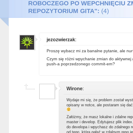
ROBOCZEGO PO WEPCHNIĘCIU Z
REPOZYTORIUM GITA":
(4)
jezozwierzak
:
Proszę wybacz mi za banalne pytanie, ale nurt
Czym się różni wpychanie zmian do aktywnej 
push-a poprzedzonego commit-em?
Wirone
:
Wydaje mi się, że problem został wyst
opisany w notce, ale postaram się da
Załóżmy, że masz lokalne i zdalne rep
master i develop. Edytujesz plik inde
do developa i wpychasz do zdalnego r
od tego, która gałąź w zdalnym repo j