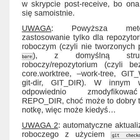
w skrypcie post-receive, bo on
się samoistnie.
UWAGA
: Powyższa meto
zastosowanie tylko dla repozyto
roboczym (czyli nie tworzonych
), z domyślną struk
bare
roboczy/repozytorium (czyli b
core.worktree, –work-tree, G
git-dir, GIT_DIR). W innym 
odpowiednio zmodyfikowa
REPO_DIR, choć może to dobry 
notkę, więc może kiedyś…
UWAGA 2
: automatyczne aktual
roboczego z użyciem
git check