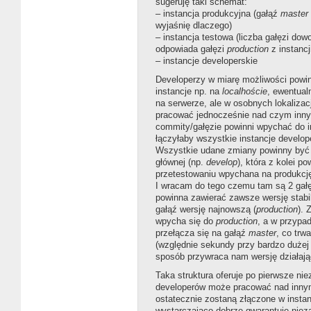
sugeruję taki schemat:
– instancja produkcyjna (gałąź
master
wyjaśnię dlaczego)
– instancja testowa (liczba gałęzi dow
odpowiada gałęzi
production
z instancj
– instancje developerskie
Developerzy w miarę możliwości powi
instancje np. na
localhoście
, ewentualn
na serwerze, ale w osobnych lokalizac
pracować jednocześnie nad czym inn
commity/gałęzie powinni wpychać do in
łączyłaby wszystkie instancje develop
Wszystkie udane zmiany powinny być 
głównej (np.
develop
), która z kolei p
przetestowaniu wpychana na produkcj
I wracam do tego czemu tam są 2 gałę
powinna zawierać zawsze wersję stabil
gałąź wersję najnowszą (
production
). 
wpycha się do
production
, a w przypa
przełącza się na gałąź
master
, co trw
(względnie sekundy przy bardzo dużej i
sposób przywraca nam wersję działają
Taka struktura oferuje po pierwsze ni
developerów może pracować nad innym
ostatecznie zostaną złączone w instanc
wystarczająco dobrze gwarantuje nie