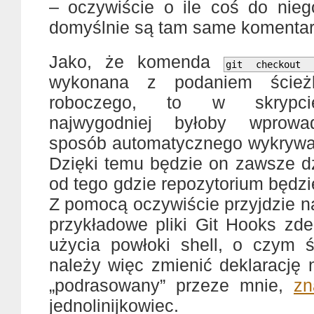
– oczywiście o ile coś do nie
domyślnie są tam same komenta
Jako, że komenda
git checkout 
wykonana z podaniem ścież
roboczego, to w skrypcie
najwygodniej byłoby wprowad
sposób automatycznego wykrywani
Dzięki temu będzie on zawsze dz
od tego gdzie repozytorium będzi
Z pomocą oczywiście przyjdzie 
przykładowe pliki Git Hooks zd
użycia powłoki shell, o czym
należy więc zmienić deklarację
„podrasowany” przeze mnie,
zn
jednolinijkowiec.