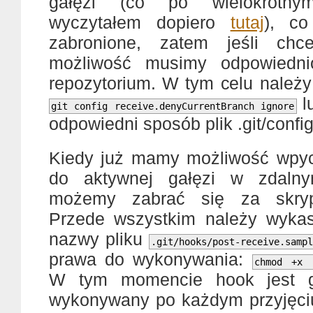
gałęzi (co po wielokrotny
wyczytałem dopiero
tutaj
), co
zabronione, zatem jeśli ch
możliwość musimy odpowiedni
repozytorium. W tym celu nale
l
git config receive.denyCurrentBranch ignore
odpowiedni sposób plik .git/conf
Kiedy już mamy możliwość wpy
do aktywnej gałęzi w zdalny
możemy zabrać się za skr
Przede wszystkim należy wyka
nazwy pliku
.git/hooks/post-receive.samp
prawa do wykonywania:
chmod +x .
W tym momencie hook jest g
wykonywany po każdym przyjęci