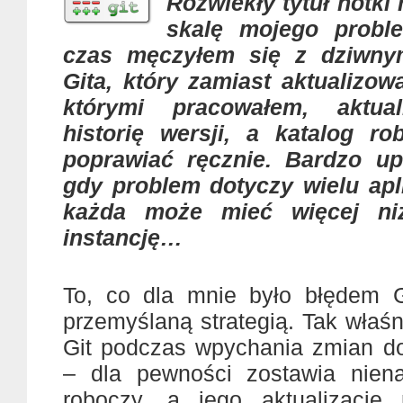
Rozwlekły tytuł notki
skalę mojego probl
czas męczyłem się z dziwn
Gita, który zamiast aktualizow
którymi pracowałem, aktual
historię wersji, a katalog r
poprawiać ręcznie. Bardzo upi
gdy problem dotyczy wielu apli
każda może mieć więcej ni
instancję…
To, co dla mnie było błędem G
przemyślaną strategią. Tak właś
Git podczas wpychania zmian do
– dla pewności zostawia niena
roboczy, a jego aktualizację