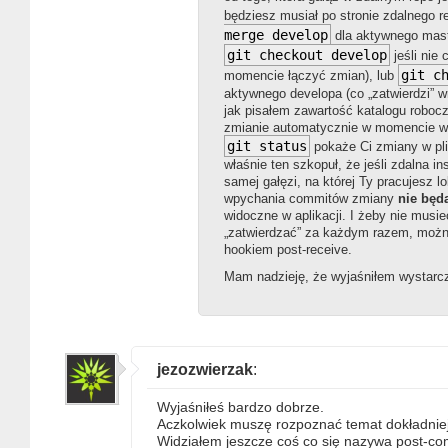
będziesz musiał po stronie zdalnego
merge develop
dla aktywnego mast
git checkout develop
jeśli nie
git c
momencie łączyć zmian), lub
aktywnego developa (co „zatwierdzi” 
jak pisałem zawartość katalogu robocz
zmianie automatycznie w momencie w
git status
pokaże Ci zmiany w plik
właśnie ten szkopuł, że jeśli zdalna in
samej gałęzi, na której Ty pracujesz l
wpychania commitów zmiany
nie będ
widoczne w aplikacji. I żeby nie musi
„zatwierdzać” za każdym razem, można
hookiem post-receive.
Mam nadzieję, że wyjaśniłem wystarc
jezozwierzak
:
Wyjaśniłeś bardzo dobrze.
Aczkolwiek muszę rozpoznać temat dokładniej
Widziałem jeszcze coś co się nazywa post-co