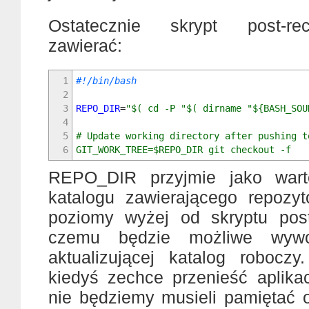
Ostatecznie skrypt post-re
zawierać:
1
#!/bin/bash
2
3
REPO_DIR
=
"
$( cd -P "$( dirname "${BASH_SOU
4
5
# Update working directory after pushing t
6
GIT_WORK_TREE=
$REPO_DIR
git checkout -f
REPO_DIR przyjmie jako wart
katalogu zawierającego repozyt
poziomy wyżej od skryptu post-
czemu będzie możliwe wywo
aktualizującej katalog robocz
kiedyś zechce przenieść aplikac
nie będziemy musieli pamiętać o