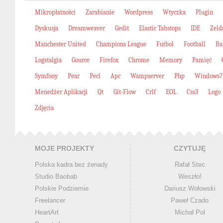
Mikropłatności
Zarabianie
Wordpress
Wtyczka
Plugin
Dyskusja
Dreamweaver
Gedit
Elastic Tabstops
IDE
Zeld
Manchester United
Champions League
Futbol
Football
Ba
Logstalgia
Gource
Firefox
Chrome
Memory
Pamięć
Symfony
Pear
Pecl
Apc
Wampserver
Php
Windows7
Menedżer Aplikacji
Qt
Git-Flow
Crlf
EOL
Css3
Logo
Zdjęcia
MOJE PROJEKTY
CZYTUJĘ
Polska kadra bez żenady
Rafał Stec
Studio Baobab
Weszło!
Polskie Podziemie
Dariusz Wołowski
Freelancer
Paweł Czado
HeartArt
Michał Pol