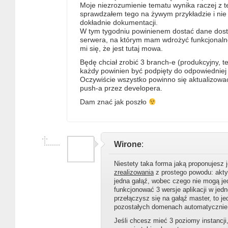
Moje niezrozumienie tematu wynika raczej z t
sprawdzałem tego na żywym przykładzie i nie
dokładnie dokumentacji.
W tym tygodniu powinienem dostać dane do
serwera, na którym mam wdrożyć funkcjonalno
mi się, że jest tutaj mowa.
Będę chciał zrobić 3 branch-e (produkcyjny, te
każdy powinien być podpięty do odpowiednie
Oczywiście wszystko powinno się aktualizować
push-a przez developera.
Dam znać jak poszło
Wirone
:
Niestety taka forma jaką proponujesz 
zrealizowania
z prostego powodu: akt
jedna gałąź, wobec czego nie mogą j
funkcjonować 3 wersje aplikacji w jednej
przełączysz się na gałąź master, to j
pozostałych domenach automatycznie 
Jeśli chcesz mieć 3 poziomy instancji,