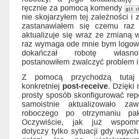
ręcznie za pomocą komendy
git c
nie skojarzyłem tej zależności 
zastanawiałem się czemu raz 
aktualizuje się wraz ze zmianą 
raz wymaga ode mnie bym logował
dokańczał robotę własno
postanowiłem zwalczyć problem i
Z pomocą przychodzą tuta
konkretniej
post-receive
. Dzięk
prosty sposób skonfigurować rep
samoistnie aktualizowało zaw
roboczego po otrzymaniu pak
Oczywiście, jak już wspomn
dotyczy tylko sytuacji gdy wpyc