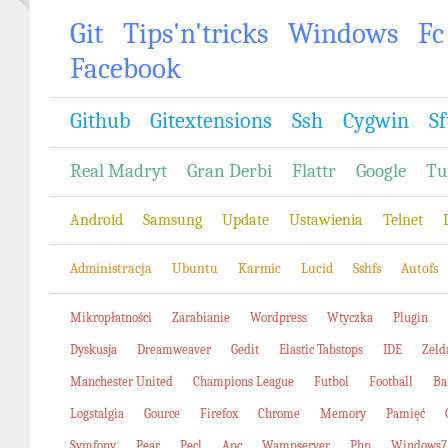
Git
Tips'n'tricks
Windows
Fc
Facebook
Github
Gitextensions
Ssh
Cygwin
Sf
Real Madryt
Gran Derbi
Flattr
Google
Tu
Android
Samsung
Update
Ustawienia
Telnet
Administracja
Ubuntu
Karmic
Lucid
Sshfs
Autofs
Mikropłatności
Zarabianie
Wordpress
Wtyczka
Plugin
Dyskusja
Dreamweaver
Gedit
Elastic Tabstops
IDE
Zeld
Manchester United
Champions League
Futbol
Football
Ba
Logstalgia
Gource
Firefox
Chrome
Memory
Pamięć
Symfony
Pear
Pecl
Apc
Wampserver
Php
Windows7