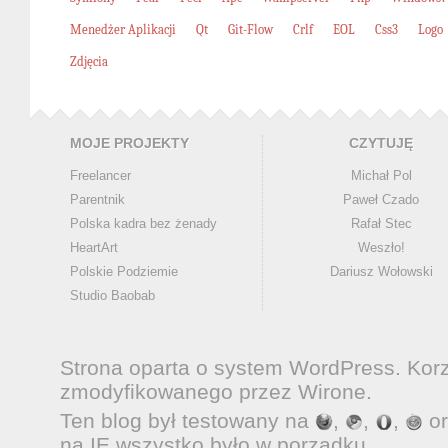
Menedżer Aplikacji
Qt
Git-Flow
Crlf
EOL
Css3
Logo
Zdjęcia
MOJE PROJEKTY
CZYTUJĘ
Freelancer
Michał Pol
Parentnik
Paweł Czado
Polska kadra bez żenady
Rafał Stec
HeartArt
Weszło!
Polskie Podziemie
Dariusz Wołowski
Studio Baobab
Strona oparta o system
WordPress
. Kor
zmodyfikowanego przez
Wirone
.
Ten blog był testowany na
,
,
,
o
na IE wszystko było w porządku.