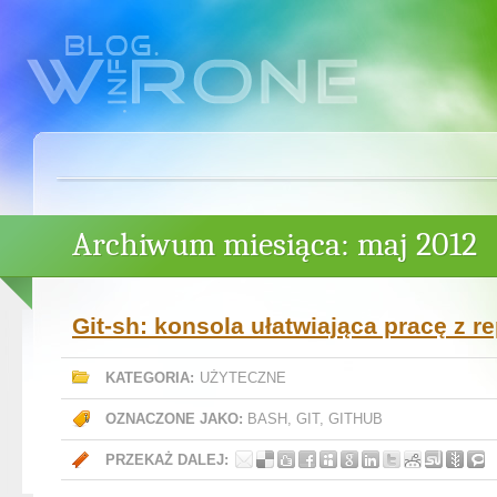
Archiwum miesiąca: maj 2012
Git-sh: konsola ułatwiająca pracę z r
KATEGORIA:
UŻYTECZNE
OZNACZONE JAKO:
BASH
,
GIT
,
GITHUB
PRZEKAŻ DALEJ: