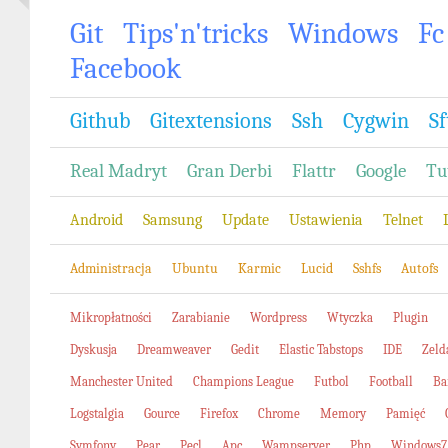
Git
Tips'n'tricks
Windows
Fc
Facebook
Github
Gitextensions
Ssh
Cygwin
Sf
Real Madryt
Gran Derbi
Flattr
Google
Tu
Android
Samsung
Update
Ustawienia
Telnet
Administracja
Ubuntu
Karmic
Lucid
Sshfs
Autofs
Mikropłatności
Zarabianie
Wordpress
Wtyczka
Plugin
Dyskusja
Dreamweaver
Gedit
Elastic Tabstops
IDE
Zeld
Manchester United
Champions League
Futbol
Football
Ba
Logstalgia
Gource
Firefox
Chrome
Memory
Pamięć
Symfony
Pear
Pecl
Apc
Wampserver
Php
Windows7