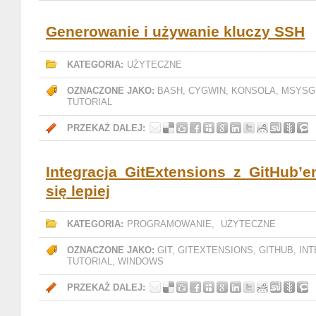
Generowanie i używanie kluczy SSH
KATEGORIA:
UŻYTECZNE
OZNACZONE JAKO:
BASH
,
CYGWIN
,
KONSOLA
,
MSYSG
TUTORIAL
PRZEKAŻ DALEJ:
Integracja GitExtensions z GitHub’
się lepiej
KATEGORIA:
PROGRAMOWANIE
,
UŻYTECZNE
OZNACZONE JAKO:
GIT
,
GITEXTENSIONS
,
GITHUB
,
IN
TUTORIAL
,
WINDOWS
PRZEKAŻ DALEJ: