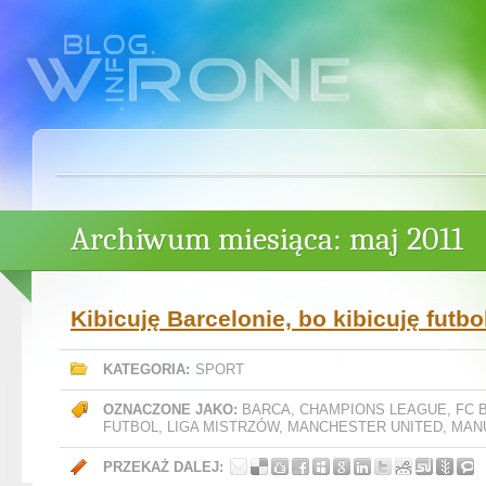
Archiwum miesiąca: maj 2011
Kibicuję Barcelonie, bo kibicuję futbo
KATEGORIA:
SPORT
OZNACZONE JAKO:
BARCA
,
CHAMPIONS LEAGUE
,
FC 
FUTBOL
,
LIGA MISTRZÓW
,
MANCHESTER UNITED
,
MAN
PRZEKAŻ DALEJ: