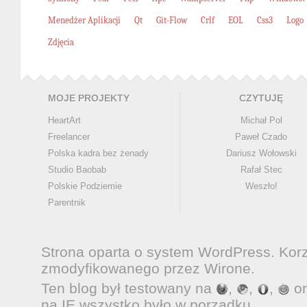
Menedżer Aplikacji
Qt
Git-Flow
Crlf
EOL
Css3
Logo
Zdjęcia
MOJE PROJEKTY
CZYTUJĘ
HeartArt
Michał Pol
Freelancer
Paweł Czado
Polska kadra bez żenady
Dariusz Wołowski
Studio Baobab
Rafał Stec
Polskie Podziemie
Weszło!
Parentnik
Strona oparta o system
WordPress
. Kor
zmodyfikowanego przez
Wirone
.
Ten blog był testowany na
,
,
,
o
na IE wszystko było w porządku.