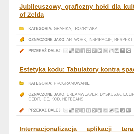
Jubileuszowy, graficzny hołd dla kul
of Zelda
KATEGORIA:
GRAFIKA
,
ROZRYWKA
OZNACZONE JAKO:
ARTWORK
,
INSPIRACJE
,
RESPEKT
PRZEKAŻ DALEJ:
Estetyka kodu: Tabulatory kontra spa
KATEGORIA:
PROGRAMOWANIE
OZNACZONE JAKO:
DREAMWEAVER
,
DYSKUSJA
,
ECLI
GEDIT
,
IDE
,
KOD
,
NETBEANS
PRZEKAŻ DALEJ:
Internacjonalizacja aplikacji te