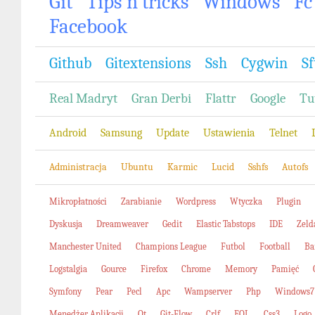
Git
Tips'n'tricks
Windows
Fc
Facebook
Github
Gitextensions
Ssh
Cygwin
Sf
Real Madryt
Gran Derbi
Flattr
Google
Tu
Android
Samsung
Update
Ustawienia
Telnet
Administracja
Ubuntu
Karmic
Lucid
Sshfs
Autofs
Mikropłatności
Zarabianie
Wordpress
Wtyczka
Plugin
Dyskusja
Dreamweaver
Gedit
Elastic Tabstops
IDE
Zeld
Manchester United
Champions League
Futbol
Football
Ba
Logstalgia
Gource
Firefox
Chrome
Memory
Pamięć
Symfony
Pear
Pecl
Apc
Wampserver
Php
Windows7
Menedżer Aplikacji
Qt
Git-Flow
Crlf
EOL
Css3
Logo