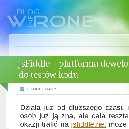
jsFiddle – platforma dewel
do testów kodu
0
KOMENTARZY
Działa już od dłuższego czasu
osób już ją zna, ale cała reszta
okazji trafić na
jsfiddle.net
może z