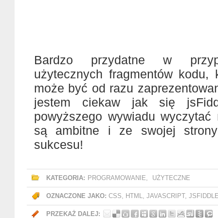
Bardzo przydatne w przypa
użytecznych fragmentów kodu, k
może być od razu zaprezentowa
jestem ciekaw jak się jsFidd
powyższego wywiadu wyczytać 
są ambitne i ze swojej stron
sukcesu!
KATEGORIA:
PROGRAMOWANIE
,
UŻYTECZNE
OZNACZONE JAKO:
CSS
,
HTML
,
JAVASCRIPT
,
JSFIDDL
PRZEKAŻ DALEJ: