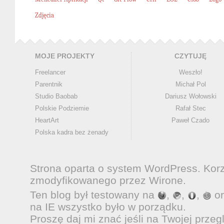
Zdjęcia
MOJE PROJEKTY
CZYTUJĘ
Freelancer
Weszło!
Parentnik
Michał Pol
Studio Baobab
Dariusz Wołowski
Polskie Podziemie
Rafał Stec
HeartArt
Paweł Czado
Polska kadra bez żenady
Strona oparta o system
WordPress
. Kor
zmodyfikowanego przez
Wirone
.
Ten blog był testowany na
,
,
,
o
na IE wszystko było w porządku.
Proszę daj mi znać jeśli na Twojej przeg